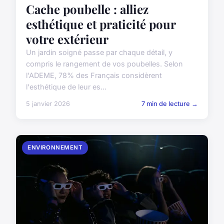
Cache poubelle : alliez
esthétique et praticité pour
votre extérieur
Un jardin soigné passe par chaque détail, y
compris le rangement de vos poubelles. Selon
l'ADEME, 78% des Français considèrent
l'esthétique de leur es...
5 janvier 2026
7 min de lecture →
ENVIRONNEMENT