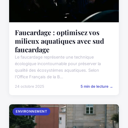
Faucardage : optimisez vos
milieux aquatiques avec sud
faucardage
Le faucardage représente une technique
écologique incontournable pour préserver la
qualité des écosystèmes aquatiques. Selon
l'Office Français de la B...
24 octobre 2025
5 min de lecture →
ENVIRONNEMENT