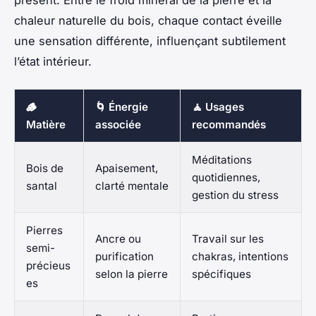
présent. Entre le froid minéral de la pierre et la
chaleur naturelle du bois, chaque contact éveille
une sensation différente, influençant subtilement
l’état intérieur.
🪵
🌀 Énergie
🧘 Usages
Matière
associée
recommandés
Méditations
Bois de
Apaisement,
quotidiennes,
santal
clarté mentale
gestion du stress
Pierres
Ancre ou
Travail sur les
semi-
purification
chakras, intentions
précieus
selon la pierre
spécifiques
es